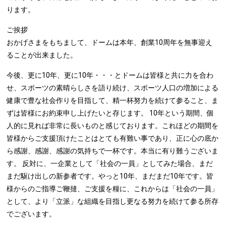
ります。
ご挨拶
おかげさまをもちまして、ドームは本年、創業10周年を無事迎え
ることが出来ました。
今後、更に10年、更に10年・・・とドームは皆様と共に力を合わ
せ、スポーツの素晴らしさを語り続け、スポーツ人口の増加による
健康で豊な社会作りを目指して、精一杯努力を続けて参ること、ま
ずは皆様にお約束申し上げたいと存じます。 10年という期間、個
人的に見れば非常に長いものと感じております。これほどの期間を
皆様からご支援頂けたことはとても有難い事であり、正に心の底か
ら感謝、感謝、感謝の気持ちで一杯です。本当に有り難うございま
す。 反対に、一企業として「社会の一員」としてみた場合、まだ
まだ駆け出しの新参者です。やっと10年、まだまだ10年です。皆
様からのご指導ご鞭撻、ご支援を糧に、これからは「社会の一員」
として、より「立派」な組織を目指し更なる努力を続けて参る所存
でございます。