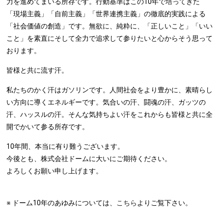
力を進めてまいる所存です。行動基準はこの10年で培ってきた
「現場主義」「自前主義」「世界連携主義」の徹底的実践による
「社会価値の創造」です。無欲に、純粋に、「正しいこと」「いい
こと」を素直にそして全力で追求して参りたいと心からそう思って
おります。
皆様と共に流す汗。
私たちのかく汗はガソリンです。人間社会をより豊かに、素晴らし
い方向に導くエネルギーです。気合いの汗、闘魂の汗、ガッツの
汗、ハッスルの汗。そんな気持ちよい汗をこれからも皆様と共に全
開でかいて参る所存です。
10年間、本当に有り難うございます。
今後とも、株式会社ドームに大いにご期待ください。
よろしくお願い申し上げます。
※ ドーム10年のあゆみについては、
こちら
よりご覧下さい。