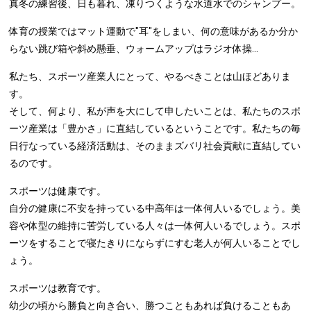
真冬の練習後、日も暮れ、凍りつくような水道水でのシャンプー。
体育の授業ではマット運動で"耳"をしまい、何の意味があるか分か
らない跳び箱や斜め懸垂、ウォームアップはラジオ体操...
私たち、スポーツ産業人にとって、やるべきことは山ほどありま
す。
そして、何より、私が声を大にして申したいことは、私たちのスポ
ーツ産業は「豊かさ」に直結しているということです。私たちの毎
日行なっている経済活動は、そのままズバリ社会貢献に直結してい
るのです。
スポーツは健康です。
自分の健康に不安を持っている中高年は一体何人いるでしょう。美
容や体型の維持に苦労している人々は一体何人いるでしょう。スポ
ーツをすることで寝たきりにならずにすむ老人が何人いることでし
ょう。
スポーツは教育です。
幼少の頃から勝負と向き合い、勝つこともあれば負けることもあ