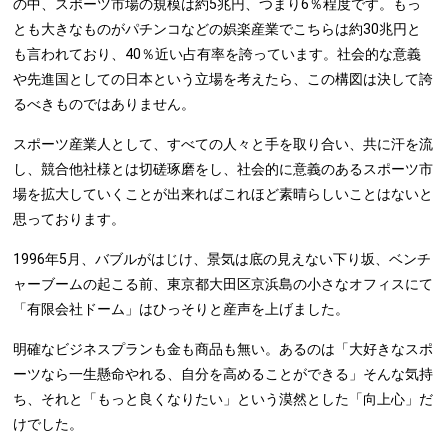
の中、スポーツ市場の規模は約5兆円、つまり6％程度です。もっ
とも大きなものがパチンコなどの娯楽産業でこちらは約30兆円と
も言われており、40％近い占有率を誇っています。社会的な意義
や先進国としての日本という立場を考えたら、この構図は決して誇
るべきものではありません。
スポーツ産業人として、すべての人々と手を取り合い、共に汗を流
し、競合他社様とは切磋琢磨をし、社会的に意義のあるスポーツ市
場を拡大していくことが出来ればこれほど素晴らしいことはないと
思っております。
1996年5月、バブルがはじけ、景気は底の見えない下り坂、ベンチ
ャーブームの起こる前、東京都大田区京浜島の小さなオフィスにて
「有限会社ドーム」はひっそりと産声を上げました。
明確なビジネスプランも金も商品も無い。あるのは「大好きなスポ
ーツなら一生懸命やれる、自分を高めることができる」そんな気持
ち、それと「もっと良くなりたい」という漠然とした「向上心」だ
けでした。