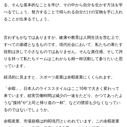
る、そんな基本的なことを学び、その中から自分を生かす方法を学
べるでしょう。努力することで得られる自分だけの宝物を手に入れ
ることが出来るでしょう。
言わずもがなではありますが、健康や教育は人間生活を営む上で、
すべての基礎となるものです。現代社会において、私たちの果たす
役割は決して小さなものではありません。そんな責任感、そして誇
りを持って私たちドームはこれからも精一杯活動して参りたいと思
っています。
経済的に見ますと、スポーツ産業は余暇産業にくくられます。
「余暇」。日本人のライススタイルはここ10年で大きく変わって
来ています。総実労働時間は減少の一途をたどり、かつてあったよ
うな"接待"や"上司と帰り道の一杯"、などの慣習も少なくなってい
るのではないでしょうか。
余暇産業、市場規模は約80兆円といわれています。この余暇産業