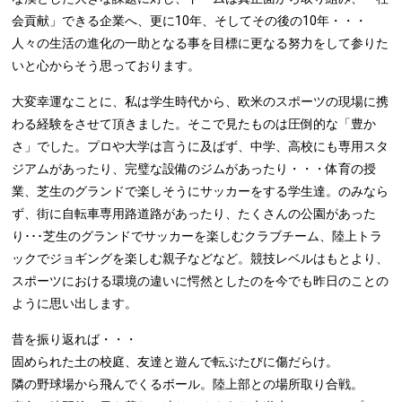
会貢献」できる企業へ、更に10年、そしてその後の10年・・・
人々の生活の進化の一助となる事を目標に更なる努力をして参りた
いと心からそう思っております。
大変幸運なことに、私は学生時代から、欧米のスポーツの現場に携
わる経験をさせて頂きました。そこで見たものは圧倒的な「豊か
さ」でした。プロや大学は言うに及ばず、中学、高校にも専用スタ
ジアムがあったり、完璧な設備のジムがあったり・・・体育の授
業、芝生のグランドで楽しそうにサッカーをする学生達。のみなら
ず、街に自転車専用路道路があったり、たくさんの公園があった
り･･･芝生のグランドでサッカーを楽しむクラブチーム、陸上トラ
ックでジョギングを楽しむ親子などなど。競技レベルはもとより、
スポーツにおける環境の違いに愕然としたのを今でも昨日のことの
ように思い出します。
昔を振り返れば・・・
固められた土の校庭、友達と遊んで転ぶたびに傷だらけ。
隣の野球場から飛んでくるボール。陸上部との場所取り合戦。