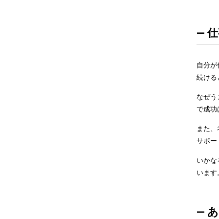
— 
自分が
続ける
なぜう
で成功
また、
サポー
いかな
います
— 