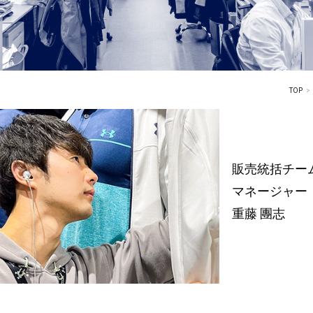
TOP
販売統括チーム
マネージャー
重藤 團志