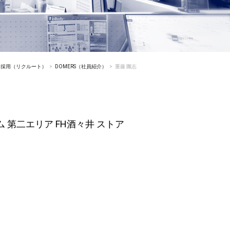
採用（リクルート）
DOMERS（社員紹介）
重藤 團志
 第二エリア FH酒々井 ストア