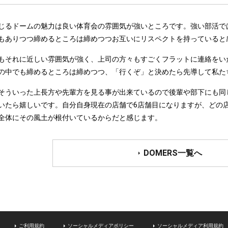
じるドームの魅力は良い体育会の雰囲気が強いところです。強い部活で
もありつつ締めるところは締めつつお互いにリスペクトを持っていると
もそれに近しい雰囲気が強く、上司の方々もすごくフラットに連絡をい
の中でも締めるところは締めつつ、「行くぞ」と決めたら先導して私た
そういった上長方や先輩方を見る事が出来ているので後輩や部下にも同
いたら嬉しいです。自分自身現在の店舗で6店舗目になりますが、どの
全体にその風土が根付いているからだと感じます。
DOMERS一覧へ
ご利用規約
ソーシャルメディアポリシー
ソーシャルメディア利用規約